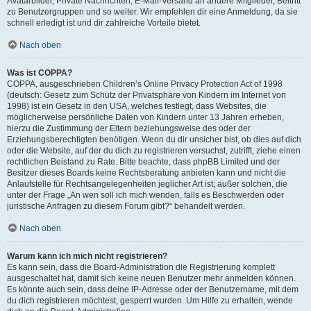
Avatarbilder, Private Nachrichten, E-Mail-Versand an andere Mitglieder, Beitritt
zu Benutzergruppen und so weiter. Wir empfehlen dir eine Anmeldung, da sie
schnell erledigt ist und dir zahlreiche Vorteile bietet.
Nach oben
Was ist COPPA?
COPPA, ausgeschrieben Children’s Online Privacy Protection Act of 1998
(deutsch: Gesetz zum Schutz der Privatsphäre von Kindern im Internet von
1998) ist ein Gesetz in den USA, welches festlegt, dass Websites, die
möglicherweise persönliche Daten von Kindern unter 13 Jahren erheben,
hierzu die Zustimmung der Eltern beziehungsweise des oder der
Erziehungsberechtigten benötigen. Wenn du dir unsicher bist, ob dies auf dich
oder die Website, auf der du dich zu registrieren versuchst, zutrifft, ziehe einen
rechtlichen Beistand zu Rate. Bitte beachte, dass phpBB Limited und der
Besitzer dieses Boards keine Rechtsberatung anbieten kann und nicht die
Anlaufstelle für Rechtsangelegenheiten jeglicher Art ist; außer solchen, die
unter der Frage „An wen soll ich mich wenden, falls es Beschwerden oder
juristische Anfragen zu diesem Forum gibt?“ behandelt werden.
Nach oben
Warum kann ich mich nicht registrieren?
Es kann sein, dass die Board-Administration die Registrierung komplett
ausgeschaltet hat, damit sich keine neuen Benutzer mehr anmelden können.
Es könnte auch sein, dass deine IP-Adresse oder der Benutzername, mit dem
du dich registrieren möchtest, gesperrt wurden. Um Hilfe zu erhalten, wende