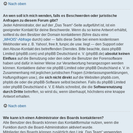
Nach oben
An wen soll ich mich wenden, falls es Beschwerden oder juristische
Anfragen zu diesem Forum gibt?
Jeder Administrator, der auf der „Das Team“-Seite aufgeführt ist, ist ein
geeigneter Kontakt für deine Beschwerde. Wenn du so keine Antwort erhältst,
solltest du den Besitzer der Domain kontaktieren (führe dazu eine
„WHOIS“-Abfrage
durch) oder — falls diese Seite bei einem kostenlosen
Webhoster wie z. B. Yahoo!, free.fr, funpic.de usw. liegt — den Support oder
den Abuse-Kontakt des betreffenden Dienstes. Bitte beachte, dass phpBB
Limited (phpBB.com) und phpBB Deutschland e. V. (phpBB.de)
absolut keinen
Einfluss
auf die Benutzung oder den oder die Benutzer der Forensoftware
haben und dafür in keiner Weise zur Verantwortung herangezogen werden
können. Kontaktiere daher nie phpBB Limited oder phpBB Deutschland e. V. in
Zusammenhang mit jeglichen juristischen Fragen (Unterlassungserklärungen,
Haftungsfragen usw.), die
sich nicht direkt
auf die Websiten phpbb.com,
phpbb.de oder die phpBB-Software selbst beziehen. Falls du phpBB Limited
oder phpBB Deutschland e. V. E-Mails schreibst, die die
Softwarenutzung
durch Dritte
betreffen, so wirst du, wenn überhaupt, höchstens eine knappe
Antwort erhalten.
Nach oben
Wie kann ich einen Administrator des Boards kontaktieren?
Alle Benutzer des Boards können das Kontaktformular nutzen, wenn die
Funktion durch die Board-Administration aktiviert wurde.
Mitglieder des Boards können zusätzlich den Link „Das Team“ verwenden.