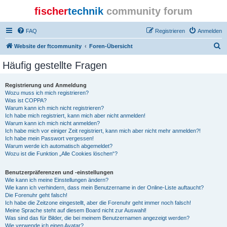
fischer
technik
community forum
FAQ
Registrieren
Anmelden
S
Website der ftcommunity
Foren-Übersicht
u
Häufig gestellte Fragen
c
h
Registrierung und Anmeldung
Wozu muss ich mich registrieren?
e
Was ist COPPA?
Warum kann ich mich nicht registrieren?
Ich habe mich registriert, kann mich aber nicht anmelden!
Warum kann ich mich nicht anmelden?
Ich habe mich vor einiger Zeit registriert, kann mich aber nicht mehr anmelden?!
Ich habe mein Passwort vergessen!
Warum werde ich automatisch abgemeldet?
Wozu ist die Funktion „Alle Cookies löschen“?
Benutzerpräferenzen und -einstellungen
Wie kann ich meine Einstellungen ändern?
Wie kann ich verhindern, dass mein Benutzername in der Online-Liste auftaucht?
Die Forenuhr geht falsch!
Ich habe die Zeitzone eingestellt, aber die Forenuhr geht immer noch falsch!
Meine Sprache steht auf diesem Board nicht zur Auswahl!
Was sind das für Bilder, die bei meinem Benutzernamen angezeigt werden?
Wie verwende ich einen Avatar?