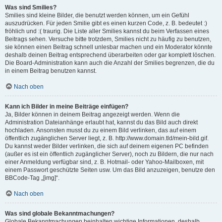
Was sind Smilies?
Smilies sind kleine Bilder, die benutzt werden können, um ein Gefühl
auszudrücken. Für jeden Smilie gibt es einen kurzen Code, z. B. bedeutet :)
fröhlich und :( traurig. Die Liste aller Smilies kannst du beim Verfassen eines
Beitrags sehen. Versuche bitte trotzdem, Smilies nicht zu häufig zu benutzen,
sie können einen Beitrag schnell unlesbar machen und ein Moderator könnte
deshalb deinen Beitrag entsprechend überarbeiten oder gar komplett löschen.
Die Board-Administration kann auch die Anzahl der Smilies begrenzen, die du
in einem Beitrag benutzen kannst.
Nach oben
Kann ich Bilder in meine Beiträge einfügen?
Ja, Bilder können in deinem Beitrag angezeigt werden. Wenn die
Administration Dateianhänge erlaubt hat, kannst du das Bild auch direkt
hochladen. Ansonsten musst du zu einem Bild verlinken, das auf einem
öffentlich zugänglichen Server liegt, z. B. http://www.domain.tld/mein-bild.gif.
Du kannst weder Bilder verlinken, die sich auf deinem eigenen PC befinden
(außer es ist ein öffentlich zugänglicher Server), noch zu Bildern, die nur nach
einer Anmeldung verfügbar sind, z. B. Hotmail- oder Yahoo-Mailboxen, mit
einem Passwort geschützte Seiten usw. Um das Bild anzuzeigen, benutze den
BBCode-Tag „[img]“.
Nach oben
Was sind globale Bekanntmachungen?
Globale Bekanntmachungen beinhalten wichtige Informationen, deshalb