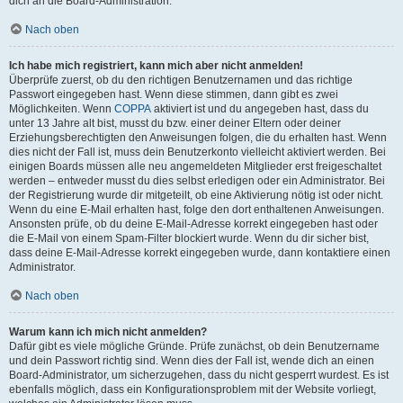
dich an die Board-Administration.
Nach oben
Ich habe mich registriert, kann mich aber nicht anmelden!
Überprüfe zuerst, ob du den richtigen Benutzernamen und das richtige
Passwort eingegeben hast. Wenn diese stimmen, dann gibt es zwei
Möglichkeiten. Wenn
COPPA
aktiviert ist und du angegeben hast, dass du
unter 13 Jahre alt bist, musst du bzw. einer deiner Eltern oder deiner
Erziehungsberechtigten den Anweisungen folgen, die du erhalten hast. Wenn
dies nicht der Fall ist, muss dein Benutzerkonto vielleicht aktiviert werden. Bei
einigen Boards müssen alle neu angemeldeten Mitglieder erst freigeschaltet
werden – entweder musst du dies selbst erledigen oder ein Administrator. Bei
der Registrierung wurde dir mitgeteilt, ob eine Aktivierung nötig ist oder nicht.
Wenn du eine E-Mail erhalten hast, folge den dort enthaltenen Anweisungen.
Ansonsten prüfe, ob du deine E-Mail-Adresse korrekt eingegeben hast oder
die E-Mail von einem Spam-Filter blockiert wurde. Wenn du dir sicher bist,
dass deine E-Mail-Adresse korrekt eingegeben wurde, dann kontaktiere einen
Administrator.
Nach oben
Warum kann ich mich nicht anmelden?
Dafür gibt es viele mögliche Gründe. Prüfe zunächst, ob dein Benutzername
und dein Passwort richtig sind. Wenn dies der Fall ist, wende dich an einen
Board-Administrator, um sicherzugehen, dass du nicht gesperrt wurdest. Es ist
ebenfalls möglich, dass ein Konfigurationsproblem mit der Website vorliegt,