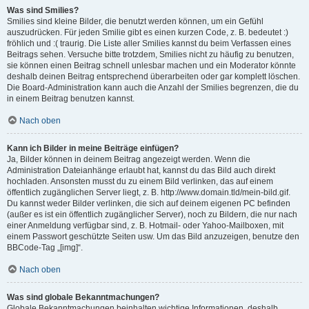
Was sind Smilies?
Smilies sind kleine Bilder, die benutzt werden können, um ein Gefühl
auszudrücken. Für jeden Smilie gibt es einen kurzen Code, z. B. bedeutet :)
fröhlich und :( traurig. Die Liste aller Smilies kannst du beim Verfassen eines
Beitrags sehen. Versuche bitte trotzdem, Smilies nicht zu häufig zu benutzen,
sie können einen Beitrag schnell unlesbar machen und ein Moderator könnte
deshalb deinen Beitrag entsprechend überarbeiten oder gar komplett löschen.
Die Board-Administration kann auch die Anzahl der Smilies begrenzen, die du
in einem Beitrag benutzen kannst.
Nach oben
Kann ich Bilder in meine Beiträge einfügen?
Ja, Bilder können in deinem Beitrag angezeigt werden. Wenn die
Administration Dateianhänge erlaubt hat, kannst du das Bild auch direkt
hochladen. Ansonsten musst du zu einem Bild verlinken, das auf einem
öffentlich zugänglichen Server liegt, z. B. http://www.domain.tld/mein-bild.gif.
Du kannst weder Bilder verlinken, die sich auf deinem eigenen PC befinden
(außer es ist ein öffentlich zugänglicher Server), noch zu Bildern, die nur nach
einer Anmeldung verfügbar sind, z. B. Hotmail- oder Yahoo-Mailboxen, mit
einem Passwort geschützte Seiten usw. Um das Bild anzuzeigen, benutze den
BBCode-Tag „[img]“.
Nach oben
Was sind globale Bekanntmachungen?
Globale Bekanntmachungen beinhalten wichtige Informationen, deshalb