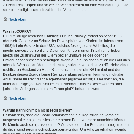
Avatarbilder, Private Nachrichten, E-Mail-Versand an andere Mitglieder, Beitritt
zu Benutzergruppen und so weiter. Wir empfehlen dir eine Anmeldung, da sie
schnell erledigt ist und dir zahlreiche Vorteile bietet.
Nach oben
Was ist COPPA?
COPPA, ausgeschrieben Children’s Online Privacy Protection Act of 1998
(deutsch: Gesetz zum Schutz der Privatsphäre von Kindern im Internet von
1998) ist ein Gesetz in den USA, welches festlegt, dass Websites, die
möglicherweise persönliche Daten von Kindern unter 13 Jahren erheben,
hierzu die Zustimmung der Eltern beziehungsweise des oder der
Erziehungsberechtigten benötigen. Wenn du dir unsicher bist, ob dies auf dich
oder die Website, auf der du dich zu registrieren versuchst, zutrifft, ziehe einen
rechtlichen Beistand zu Rate. Bitte beachte, dass phpBB Limited und der
Besitzer dieses Boards keine Rechtsberatung anbieten kann und nicht die
Anlaufstelle für Rechtsangelegenheiten jeglicher Art ist; außer solchen, die
unter der Frage „An wen soll ich mich wenden, falls es Beschwerden oder
juristische Anfragen zu diesem Forum gibt?“ behandelt werden.
Nach oben
Warum kann ich mich nicht registrieren?
Es kann sein, dass die Board-Administration die Registrierung komplett
ausgeschaltet hat, damit sich keine neuen Benutzer mehr anmelden können.
Es könnte auch sein, dass deine IP-Adresse oder der Benutzername, mit dem
du dich registrieren möchtest, gesperrt wurden. Um Hilfe zu erhalten, wende