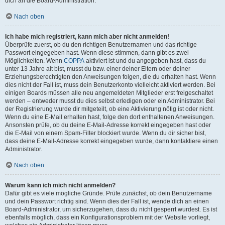
dich an die Board-Administration.
Nach oben
Ich habe mich registriert, kann mich aber nicht anmelden!
Überprüfe zuerst, ob du den richtigen Benutzernamen und das richtige
Passwort eingegeben hast. Wenn diese stimmen, dann gibt es zwei
Möglichkeiten. Wenn
COPPA
aktiviert ist und du angegeben hast, dass du
unter 13 Jahre alt bist, musst du bzw. einer deiner Eltern oder deiner
Erziehungsberechtigten den Anweisungen folgen, die du erhalten hast. Wenn
dies nicht der Fall ist, muss dein Benutzerkonto vielleicht aktiviert werden. Bei
einigen Boards müssen alle neu angemeldeten Mitglieder erst freigeschaltet
werden – entweder musst du dies selbst erledigen oder ein Administrator. Bei
der Registrierung wurde dir mitgeteilt, ob eine Aktivierung nötig ist oder nicht.
Wenn du eine E-Mail erhalten hast, folge den dort enthaltenen Anweisungen.
Ansonsten prüfe, ob du deine E-Mail-Adresse korrekt eingegeben hast oder
die E-Mail von einem Spam-Filter blockiert wurde. Wenn du dir sicher bist,
dass deine E-Mail-Adresse korrekt eingegeben wurde, dann kontaktiere einen
Administrator.
Nach oben
Warum kann ich mich nicht anmelden?
Dafür gibt es viele mögliche Gründe. Prüfe zunächst, ob dein Benutzername
und dein Passwort richtig sind. Wenn dies der Fall ist, wende dich an einen
Board-Administrator, um sicherzugehen, dass du nicht gesperrt wurdest. Es ist
ebenfalls möglich, dass ein Konfigurationsproblem mit der Website vorliegt,