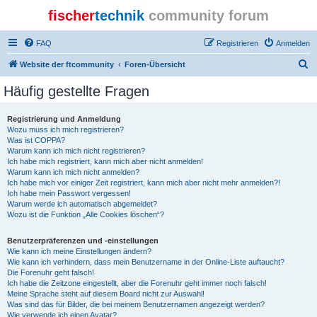
fischer
technik
community forum
FAQ
Registrieren
Anmelden
S
Website der ftcommunity
Foren-Übersicht
u
Häufig gestellte Fragen
c
h
Registrierung und Anmeldung
Wozu muss ich mich registrieren?
e
Was ist COPPA?
Warum kann ich mich nicht registrieren?
Ich habe mich registriert, kann mich aber nicht anmelden!
Warum kann ich mich nicht anmelden?
Ich habe mich vor einiger Zeit registriert, kann mich aber nicht mehr anmelden?!
Ich habe mein Passwort vergessen!
Warum werde ich automatisch abgemeldet?
Wozu ist die Funktion „Alle Cookies löschen“?
Benutzerpräferenzen und -einstellungen
Wie kann ich meine Einstellungen ändern?
Wie kann ich verhindern, dass mein Benutzername in der Online-Liste auftaucht?
Die Forenuhr geht falsch!
Ich habe die Zeitzone eingestellt, aber die Forenuhr geht immer noch falsch!
Meine Sprache steht auf diesem Board nicht zur Auswahl!
Was sind das für Bilder, die bei meinem Benutzernamen angezeigt werden?
Wie verwende ich einen Avatar?