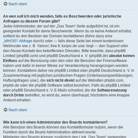
Nach oben
An wen soll ich mich wenden, falls es Beschwerden oder juristische
Anfragen zu diesem Forum gibt?
Jeder Administrator, der auf der „Das Team“-Seite aufgeführt ist, ist ein
geeigneter Kontakt für deine Beschwerde. Wenn du so keine Antwort erhältst,
solltest du den Besitzer der Domain kontaktieren (führe dazu eine
„WHOIS“-Abfrage
durch) oder — falls diese Seite bei einem kostenlosen
Webhoster wie z. B. Yahoo!, free.fr, funpic.de usw. liegt — den Support oder
den Abuse-Kontakt des betreffenden Dienstes. Bitte beachte, dass phpBB
Limited (phpBB.com) und phpBB Deutschland e. V. (phpBB.de)
absolut keinen
Einfluss
auf die Benutzung oder den oder die Benutzer der Forensoftware
haben und dafür in keiner Weise zur Verantwortung herangezogen werden
können. Kontaktiere daher nie phpBB Limited oder phpBB Deutschland e. V. in
Zusammenhang mit jeglichen juristischen Fragen (Unterlassungserklärungen,
Haftungsfragen usw.), die
sich nicht direkt
auf die Websiten phpbb.com,
phpbb.de oder die phpBB-Software selbst beziehen. Falls du phpBB Limited
oder phpBB Deutschland e. V. E-Mails schreibst, die die
Softwarenutzung
durch Dritte
betreffen, so wirst du, wenn überhaupt, höchstens eine knappe
Antwort erhalten.
Nach oben
Wie kann ich einen Administrator des Boards kontaktieren?
Alle Benutzer des Boards können das Kontaktformular nutzen, wenn die
Funktion durch die Board-Administration aktiviert wurde.
Mitglieder des Boards können zusätzlich den Link „Das Team“ verwenden.