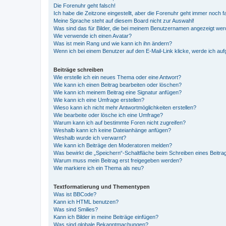
Die Forenuhr geht falsch!
Ich habe die Zeitzone eingestellt, aber die Forenuhr geht immer noch f
Meine Sprache steht auf diesem Board nicht zur Auswahl!
Was sind das für Bilder, die bei meinem Benutzernamen angezeigt we
Wie verwende ich einen Avatar?
Was ist mein Rang und wie kann ich ihn ändern?
Wenn ich bei einem Benutzer auf den E-Mail-Link klicke, werde ich au
Beiträge schreiben
Wie erstelle ich ein neues Thema oder eine Antwort?
Wie kann ich einen Beitrag bearbeiten oder löschen?
Wie kann ich meinem Beitrag eine Signatur anfügen?
Wie kann ich eine Umfrage erstellen?
Wieso kann ich nicht mehr Antwortmöglichkeiten erstellen?
Wie bearbeite oder lösche ich eine Umfrage?
Warum kann ich auf bestimmte Foren nicht zugreifen?
Weshalb kann ich keine Dateianhänge anfügen?
Weshalb wurde ich verwarnt?
Wie kann ich Beiträge den Moderatoren melden?
Was bewirkt die „Speichern“-Schaltfläche beim Schreiben eines Beitra
Warum muss mein Beitrag erst freigegeben werden?
Wie markiere ich ein Thema als neu?
Textformatierung und Thementypen
Was ist BBCode?
Kann ich HTML benutzen?
Was sind Smilies?
Kann ich Bilder in meine Beiträge einfügen?
Was sind globale Bekanntmachungen?