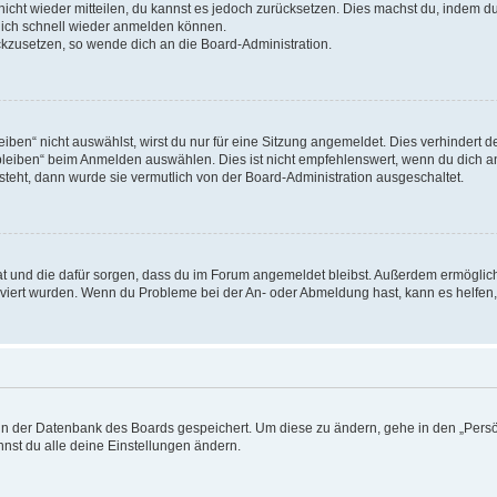
 nicht wieder mitteilen, du kannst es jedoch zurücksetzen. Dies machst du, indem 
 dich schnell wieder anmelden können.
ückzusetzen, so wende dich an die Board-Administration.
en“ nicht auswählst, wirst du nur für eine Sitzung angemeldet. Dies verhindert 
leiben“ beim Anmelden auswählen. Dies ist nicht empfehlenswert, wenn du dich an
 steht, dann wurde sie vermutlich von der Board-Administration ausgeschaltet.
 hat und die dafür sorgen, dass du im Forum angemeldet bleibst. Außerdem ermögli
tiviert wurden. Wenn du Probleme bei der An- oder Abmeldung hast, kann es helfen
n in der Datenbank des Boards gespeichert. Um diese zu ändern, gehe in den „Persö
nst du alle deine Einstellungen ändern.