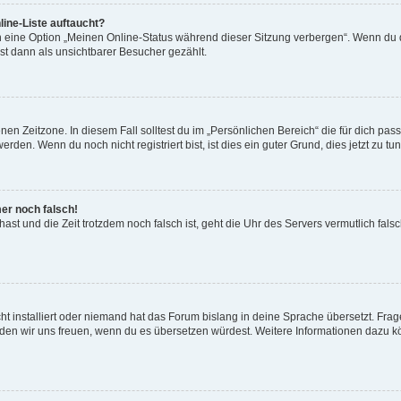
ine-Liste auftaucht?
n eine Option „Meinen Online-Status während dieser Sitzung verbergen“. Wenn du d
st dann als unsichtbarer Besucher gezählt.
en Zeitzone. In diesem Fall solltest du im „Persönlichen Bereich“ die für dich passe
den. Wenn du noch nicht registriert bist, ist dies ein guter Grund, dies jetzt zu tun
mer noch falsch!
t hast und die Zeit trotzdem noch falsch ist, geht die Uhr des Servers vermutlich fal
t installiert oder niemand hat das Forum bislang in deine Sprache übersetzt. Frag
, würden wir uns freuen, wenn du es übersetzen würdest. Weitere Informationen dazu