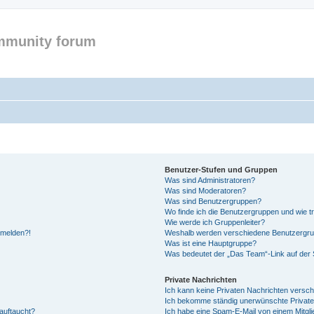
mmunity forum
Benutzer-Stufen und Gruppen
Was sind Administratoren?
Was sind Moderatoren?
Was sind Benutzergruppen?
Wo finde ich die Benutzergruppen und wie tr
Wie werde ich Gruppenleiter?
anmelden?!
Weshalb werden verschiedene Benutzergrupp
Was ist eine Hauptgruppe?
Was bedeutet der „Das Team“-Link auf der S
Private Nachrichten
Ich kann keine Privaten Nachrichten versch
Ich bekomme ständig unerwünschte Private
auftaucht?
Ich habe eine Spam-E-Mail von einem Mitgli