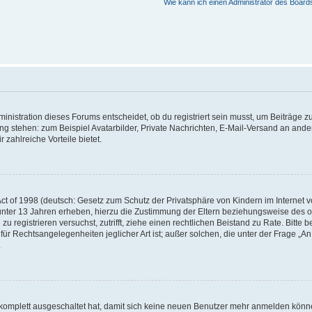
Wie kann ich einen Administrator des Board
istration dieses Forums entscheidet, ob du registriert sein musst, um Beiträge zu s
ung stehen: zum Beispiel Avatarbilder, Private Nachrichten, E-Mail-Versand an ander
 zahlreiche Vorteile bietet.
t of 1998 (deutsch: Gesetz zum Schutz der Privatsphäre von Kindern im Internet vo
unter 13 Jahren erheben, hierzu die Zustimmung der Eltern beziehungsweise des o
h zu registrieren versuchst, zutrifft, ziehe einen rechtlichen Beistand zu Rate. Bit
für Rechtsangelegenheiten jeglicher Art ist; außer solchen, die unter der Frage „
.
g komplett ausgeschaltet hat, damit sich keine neuen Benutzer mehr anmelden könn