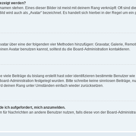
gezeigt werden?
amen stehen. Eines dieser Bilder ist meist mit deinem Rang verknüpft: Oft sind di
ld wird auch als „Avatar“ bezeichnet. Es handelt sich hierbei in der Regel um ein
 Avatar über eine der folgenden vier Methoden hinzufügen: Gravatar, Galerie, Rem
en Avatar benutzen kannst, solltest du die Board-Administration kontaktieren.
viele Beiträge du bislang erstellt hast oder identifizieren bestimmte Benutzer w
 Board-Administration festgelegt wurden. Bitte schreibe keine sinnlosen Beiträge
wird deinen Rang unter Umständen einfach wieder zurücksetzen.
rde ich aufgefordert, mich anzumelden.
ion für Nachrichten an andere Benutzer nutzen, falls diese von der Board-Administ