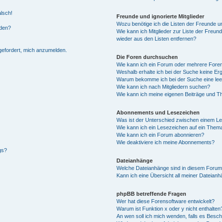
alsch!
Freunde und ignorierte Mitglieder
Wozu benötige ich die Listen der Freunde un
rden?
Wie kann ich Mitglieder zur Liste der Freund
wieder aus den Listen entfernen?
fgefordert, mich anzumelden.
Die Foren durchsuchen
Wie kann ich ein Forum oder mehrere For
Weshalb erhalte ich bei der Suche keine Er
Warum bekomme ich bei der Suche eine lee
Wie kann ich nach Mitgliedern suchen?
Wie kann ich meine eigenen Beiträge und T
Abonnements und Lesezeichen
Was ist der Unterschied zwischen einem L
Wie kann ich ein Lesezeichen auf ein Them
Wie kann ich ein Forum abonnieren?
Wie deaktiviere ich meine Abonnements?
gs?
Dateianhänge
Welche Dateianhänge sind in diesem Forum
Kann ich eine Übersicht all meiner Dateian
phpBB betreffende Fragen
Wer hat diese Forensoftware entwickelt?
Warum ist Funktion x oder y nicht enthalten
An wen soll ich mich wenden, falls es Besc