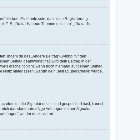
n“ klicken. Es könnte sein, dass eine Registrierung
t. Z. B. „Du darfst neue Themen erstellen“, „Du darfst
iten, indem du das „Ändere Beitrag“-Symbol für den
inen Beitrag geantwortet hat, wird dein Beitrag in der
nweis erscheint nicht, wenn noch niemand auf deinen Beitrag
ne Notiz hinterlassen, warum dein Beitrag überarbeitet wurde.
chdem du die Signatur erstellt und gespeichert hast, kannst
Bereich das standardmäßige Anhängen deiner Signatur
r anhängen“ wieder deaktivieren.