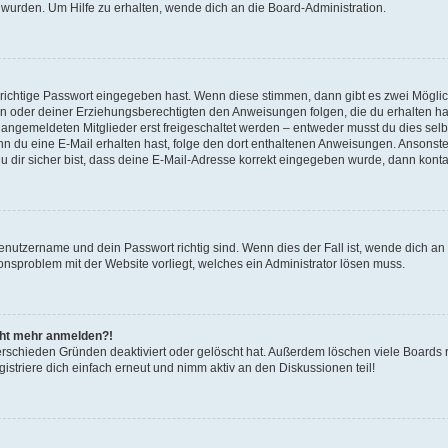
 wurden. Um Hilfe zu erhalten, wende dich an die Board-Administration.
 richtige Passwort eingegeben hast. Wenn diese stimmen, dann gibt es zwei Mögl
tern oder deiner Erziehungsberechtigten den Anweisungen folgen, die du erhalten ha
u angemeldeten Mitglieder erst freigeschaltet werden – entweder musst du dies selbs
. Wenn du eine E-Mail erhalten hast, folge den dort enthaltenen Anweisungen. Ansons
 dir sicher bist, dass deine E-Mail-Adresse korrekt eingegeben wurde, dann kontak
Benutzername und dein Passwort richtig sind. Wenn dies der Fall ist, wende dich a
ionsproblem mit der Website vorliegt, welches ein Administrator lösen muss.
icht mehr anmelden?!
erschieden Gründen deaktiviert oder gelöscht hat. Außerdem löschen viele Boards r
triere dich einfach erneut und nimm aktiv an den Diskussionen teil!