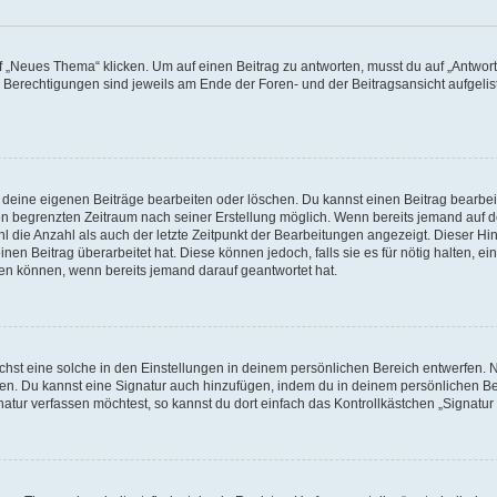
„Neues Thema“ klicken. Um auf einen Beitrag zu antworten, musst du auf „Antworte
e Berechtigungen sind jeweils am Ende der Foren- und der Beitragsansicht aufgeliste
r deine eigenen Beiträge bearbeiten oder löschen. Du kannst einen Beitrag bearbe
inen begrenzten Zeitraum nach seiner Erstellung möglich. Wenn bereits jemand auf de
 die Anzahl als auch der letzte Zeitpunkt der Bearbeitungen angezeigt. Dieser Hi
en Beitrag überarbeitet hat. Diese können jedoch, falls sie es für nötig halten, ei
hen können, wenn bereits jemand darauf geantwortet hat.
st eine solche in den Einstellungen in deinem persönlichen Bereich entwerfen. Na
eren. Du kannst eine Signatur auch hinzufügen, indem du in deinem persönlichen 
atur verfassen möchtest, so kannst du dort einfach das Kontrollkästchen „Signatu