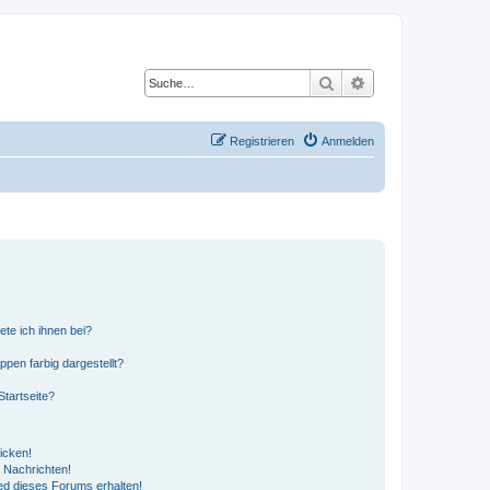
Suche
Erweiterte Suche
Registrieren
Anmelden
ete ich ihnen bei?
en farbig dargestellt?
tartseite?
icken!
 Nachrichten!
ed dieses Forums erhalten!