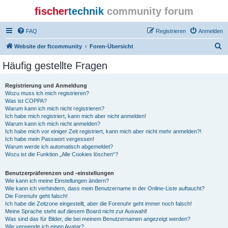
fischer
technik
community forum
FAQ
Registrieren
Anmelden
S
Website der ftcommunity
Foren-Übersicht
u
Häufig gestellte Fragen
c
h
Registrierung und Anmeldung
Wozu muss ich mich registrieren?
e
Was ist COPPA?
Warum kann ich mich nicht registrieren?
Ich habe mich registriert, kann mich aber nicht anmelden!
Warum kann ich mich nicht anmelden?
Ich habe mich vor einiger Zeit registriert, kann mich aber nicht mehr anmelden?!
Ich habe mein Passwort vergessen!
Warum werde ich automatisch abgemeldet?
Wozu ist die Funktion „Alle Cookies löschen“?
Benutzerpräferenzen und -einstellungen
Wie kann ich meine Einstellungen ändern?
Wie kann ich verhindern, dass mein Benutzername in der Online-Liste auftaucht?
Die Forenuhr geht falsch!
Ich habe die Zeitzone eingestellt, aber die Forenuhr geht immer noch falsch!
Meine Sprache steht auf diesem Board nicht zur Auswahl!
Was sind das für Bilder, die bei meinem Benutzernamen angezeigt werden?
Wie verwende ich einen Avatar?