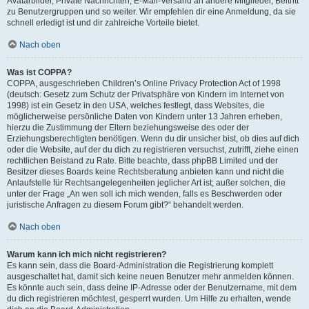
Avatarbilder, Private Nachrichten, E-Mail-Versand an andere Mitglieder, Beitritt
zu Benutzergruppen und so weiter. Wir empfehlen dir eine Anmeldung, da sie
schnell erledigt ist und dir zahlreiche Vorteile bietet.
Nach oben
Was ist COPPA?
COPPA, ausgeschrieben Children’s Online Privacy Protection Act of 1998
(deutsch: Gesetz zum Schutz der Privatsphäre von Kindern im Internet von
1998) ist ein Gesetz in den USA, welches festlegt, dass Websites, die
möglicherweise persönliche Daten von Kindern unter 13 Jahren erheben,
hierzu die Zustimmung der Eltern beziehungsweise des oder der
Erziehungsberechtigten benötigen. Wenn du dir unsicher bist, ob dies auf dich
oder die Website, auf der du dich zu registrieren versuchst, zutrifft, ziehe einen
rechtlichen Beistand zu Rate. Bitte beachte, dass phpBB Limited und der
Besitzer dieses Boards keine Rechtsberatung anbieten kann und nicht die
Anlaufstelle für Rechtsangelegenheiten jeglicher Art ist; außer solchen, die
unter der Frage „An wen soll ich mich wenden, falls es Beschwerden oder
juristische Anfragen zu diesem Forum gibt?“ behandelt werden.
Nach oben
Warum kann ich mich nicht registrieren?
Es kann sein, dass die Board-Administration die Registrierung komplett
ausgeschaltet hat, damit sich keine neuen Benutzer mehr anmelden können.
Es könnte auch sein, dass deine IP-Adresse oder der Benutzername, mit dem
du dich registrieren möchtest, gesperrt wurden. Um Hilfe zu erhalten, wende