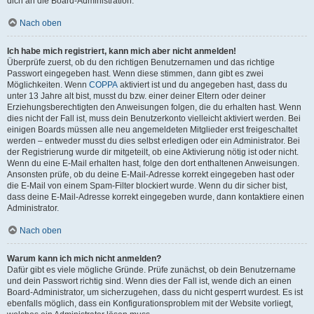
dich an die Board-Administration.
Nach oben
Ich habe mich registriert, kann mich aber nicht anmelden!
Überprüfe zuerst, ob du den richtigen Benutzernamen und das richtige
Passwort eingegeben hast. Wenn diese stimmen, dann gibt es zwei
Möglichkeiten. Wenn
COPPA
aktiviert ist und du angegeben hast, dass du
unter 13 Jahre alt bist, musst du bzw. einer deiner Eltern oder deiner
Erziehungsberechtigten den Anweisungen folgen, die du erhalten hast. Wenn
dies nicht der Fall ist, muss dein Benutzerkonto vielleicht aktiviert werden. Bei
einigen Boards müssen alle neu angemeldeten Mitglieder erst freigeschaltet
werden – entweder musst du dies selbst erledigen oder ein Administrator. Bei
der Registrierung wurde dir mitgeteilt, ob eine Aktivierung nötig ist oder nicht.
Wenn du eine E-Mail erhalten hast, folge den dort enthaltenen Anweisungen.
Ansonsten prüfe, ob du deine E-Mail-Adresse korrekt eingegeben hast oder
die E-Mail von einem Spam-Filter blockiert wurde. Wenn du dir sicher bist,
dass deine E-Mail-Adresse korrekt eingegeben wurde, dann kontaktiere einen
Administrator.
Nach oben
Warum kann ich mich nicht anmelden?
Dafür gibt es viele mögliche Gründe. Prüfe zunächst, ob dein Benutzername
und dein Passwort richtig sind. Wenn dies der Fall ist, wende dich an einen
Board-Administrator, um sicherzugehen, dass du nicht gesperrt wurdest. Es ist
ebenfalls möglich, dass ein Konfigurationsproblem mit der Website vorliegt,