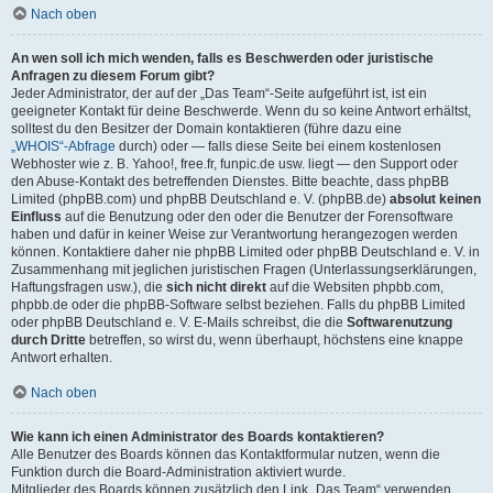
Nach oben
An wen soll ich mich wenden, falls es Beschwerden oder juristische
Anfragen zu diesem Forum gibt?
Jeder Administrator, der auf der „Das Team“-Seite aufgeführt ist, ist ein
geeigneter Kontakt für deine Beschwerde. Wenn du so keine Antwort erhältst,
solltest du den Besitzer der Domain kontaktieren (führe dazu eine
„WHOIS“-Abfrage
durch) oder — falls diese Seite bei einem kostenlosen
Webhoster wie z. B. Yahoo!, free.fr, funpic.de usw. liegt — den Support oder
den Abuse-Kontakt des betreffenden Dienstes. Bitte beachte, dass phpBB
Limited (phpBB.com) und phpBB Deutschland e. V. (phpBB.de)
absolut keinen
Einfluss
auf die Benutzung oder den oder die Benutzer der Forensoftware
haben und dafür in keiner Weise zur Verantwortung herangezogen werden
können. Kontaktiere daher nie phpBB Limited oder phpBB Deutschland e. V. in
Zusammenhang mit jeglichen juristischen Fragen (Unterlassungserklärungen,
Haftungsfragen usw.), die
sich nicht direkt
auf die Websiten phpbb.com,
phpbb.de oder die phpBB-Software selbst beziehen. Falls du phpBB Limited
oder phpBB Deutschland e. V. E-Mails schreibst, die die
Softwarenutzung
durch Dritte
betreffen, so wirst du, wenn überhaupt, höchstens eine knappe
Antwort erhalten.
Nach oben
Wie kann ich einen Administrator des Boards kontaktieren?
Alle Benutzer des Boards können das Kontaktformular nutzen, wenn die
Funktion durch die Board-Administration aktiviert wurde.
Mitglieder des Boards können zusätzlich den Link „Das Team“ verwenden.