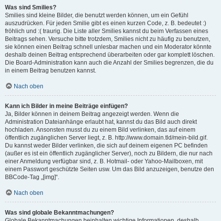
Was sind Smilies?
Smilies sind kleine Bilder, die benutzt werden können, um ein Gefühl
auszudrücken. Für jeden Smilie gibt es einen kurzen Code, z. B. bedeutet :)
fröhlich und :( traurig. Die Liste aller Smilies kannst du beim Verfassen eines
Beitrags sehen. Versuche bitte trotzdem, Smilies nicht zu häufig zu benutzen,
sie können einen Beitrag schnell unlesbar machen und ein Moderator könnte
deshalb deinen Beitrag entsprechend überarbeiten oder gar komplett löschen.
Die Board-Administration kann auch die Anzahl der Smilies begrenzen, die du
in einem Beitrag benutzen kannst.
Nach oben
Kann ich Bilder in meine Beiträge einfügen?
Ja, Bilder können in deinem Beitrag angezeigt werden. Wenn die
Administration Dateianhänge erlaubt hat, kannst du das Bild auch direkt
hochladen. Ansonsten musst du zu einem Bild verlinken, das auf einem
öffentlich zugänglichen Server liegt, z. B. http://www.domain.tld/mein-bild.gif.
Du kannst weder Bilder verlinken, die sich auf deinem eigenen PC befinden
(außer es ist ein öffentlich zugänglicher Server), noch zu Bildern, die nur nach
einer Anmeldung verfügbar sind, z. B. Hotmail- oder Yahoo-Mailboxen, mit
einem Passwort geschützte Seiten usw. Um das Bild anzuzeigen, benutze den
BBCode-Tag „[img]“.
Nach oben
Was sind globale Bekanntmachungen?
Globale Bekanntmachungen beinhalten wichtige Informationen, deshalb