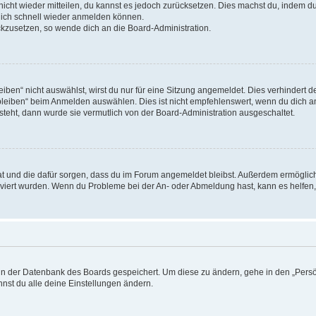
 nicht wieder mitteilen, du kannst es jedoch zurücksetzen. Dies machst du, indem 
 dich schnell wieder anmelden können.
ückzusetzen, so wende dich an die Board-Administration.
en“ nicht auswählst, wirst du nur für eine Sitzung angemeldet. Dies verhindert 
leiben“ beim Anmelden auswählen. Dies ist nicht empfehlenswert, wenn du dich an
 steht, dann wurde sie vermutlich von der Board-Administration ausgeschaltet.
 hat und die dafür sorgen, dass du im Forum angemeldet bleibst. Außerdem ermögli
tiviert wurden. Wenn du Probleme bei der An- oder Abmeldung hast, kann es helfen
n in der Datenbank des Boards gespeichert. Um diese zu ändern, gehe in den „Persö
nst du alle deine Einstellungen ändern.