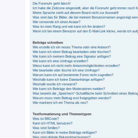
Die Forenuhr geht falsch!
Ich habe die Zeitzone eingestellt, aber die Forenuhr geht immer noch f
Meine Sprache steht auf diesem Board nicht zur Auswahl!
Was sind das für Bilder, die bei meinem Benutzernamen angezeigt we
Wie verwende ich einen Avatar?
Was ist mein Rang und wie kann ich ihn ändern?
Wenn ich bei einem Benutzer auf den E-Mail-Link klicke, werde ich au
Beiträge schreiben
Wie erstelle ich ein neues Thema oder eine Antwort?
Wie kann ich einen Beitrag bearbeiten oder löschen?
Wie kann ich meinem Beitrag eine Signatur anfügen?
Wie kann ich eine Umfrage erstellen?
Wieso kann ich nicht mehr Antwortmöglichkeiten erstellen?
Wie bearbeite oder lösche ich eine Umfrage?
Warum kann ich auf bestimmte Foren nicht zugreifen?
Weshalb kann ich keine Dateianhänge anfügen?
Weshalb wurde ich verwarnt?
Wie kann ich Beiträge den Moderatoren melden?
Was bewirkt die „Speichern“-Schaltfläche beim Schreiben eines Beitra
Warum muss mein Beitrag erst freigegeben werden?
Wie markiere ich ein Thema als neu?
Textformatierung und Thementypen
Was ist BBCode?
Kann ich HTML benutzen?
Was sind Smilies?
Kann ich Bilder in meine Beiträge einfügen?
Was sind globale Bekanntmachungen?