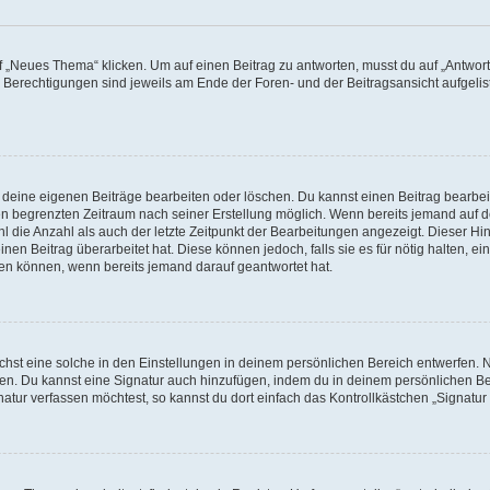
„Neues Thema“ klicken. Um auf einen Beitrag zu antworten, musst du auf „Antworte
e Berechtigungen sind jeweils am Ende der Foren- und der Beitragsansicht aufgeliste
r deine eigenen Beiträge bearbeiten oder löschen. Du kannst einen Beitrag bearbe
inen begrenzten Zeitraum nach seiner Erstellung möglich. Wenn bereits jemand auf de
 die Anzahl als auch der letzte Zeitpunkt der Bearbeitungen angezeigt. Dieser Hi
en Beitrag überarbeitet hat. Diese können jedoch, falls sie es für nötig halten, ei
hen können, wenn bereits jemand darauf geantwortet hat.
st eine solche in den Einstellungen in deinem persönlichen Bereich entwerfen. Na
eren. Du kannst eine Signatur auch hinzufügen, indem du in deinem persönlichen 
atur verfassen möchtest, so kannst du dort einfach das Kontrollkästchen „Signatu