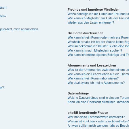
alsch!
Freunde und ignorierte Mitglieder
Wozu benötige ich die Listen der Freunde un
rden?
Wie kann ich Mitglieder zur Liste der Freund
wieder aus den Listen entfernen?
fgefordert, mich anzumelden.
Die Foren durchsuchen
Wie kann ich ein Forum oder mehrere For
Weshalb erhalte ich bei der Suche keine Er
Warum bekomme ich bei der Suche eine lee
Wie kann ich nach Mitgliedern suchen?
Wie kann ich meine eigenen Beiträge und T
Abonnements und Lesezeichen
Was ist der Unterschied zwischen einem L
Wie kann ich ein Lesezeichen auf ein Them
Wie kann ich ein Forum abonnieren?
Wie deaktiviere ich meine Abonnements?
gs?
Dateianhänge
Welche Dateianhänge sind in diesem Forum
Kann ich eine Übersicht all meiner Dateian
phpBB betreffende Fragen
Wer hat diese Forensoftware entwickelt?
Warum ist Funktion x oder y nicht enthalten
An wen soll ich mich wenden, falls es Besc