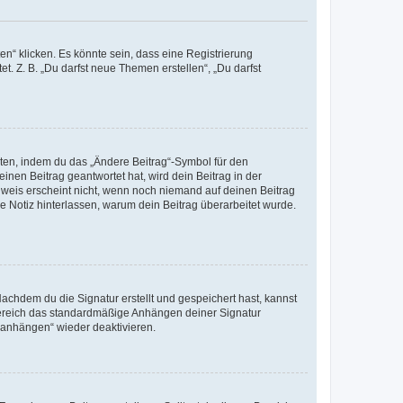
n“ klicken. Es könnte sein, dass eine Registrierung
t. Z. B. „Du darfst neue Themen erstellen“, „Du darfst
iten, indem du das „Ändere Beitrag“-Symbol für den
inen Beitrag geantwortet hat, wird dein Beitrag in der
nweis erscheint nicht, wenn noch niemand auf deinen Beitrag
ne Notiz hinterlassen, warum dein Beitrag überarbeitet wurde.
chdem du die Signatur erstellt und gespeichert hast, kannst
Bereich das standardmäßige Anhängen deiner Signatur
r anhängen“ wieder deaktivieren.