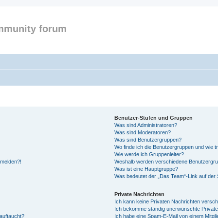
mmunity forum
Benutzer-Stufen und Gruppen
Was sind Administratoren?
Was sind Moderatoren?
Was sind Benutzergruppen?
Wo finde ich die Benutzergruppen und wie tr
Wie werde ich Gruppenleiter?
anmelden?!
Weshalb werden verschiedene Benutzergrupp
Was ist eine Hauptgruppe?
Was bedeutet der „Das Team“-Link auf der S
Private Nachrichten
Ich kann keine Privaten Nachrichten versch
Ich bekomme ständig unerwünschte Private
auftaucht?
Ich habe eine Spam-E-Mail von einem Mitgli