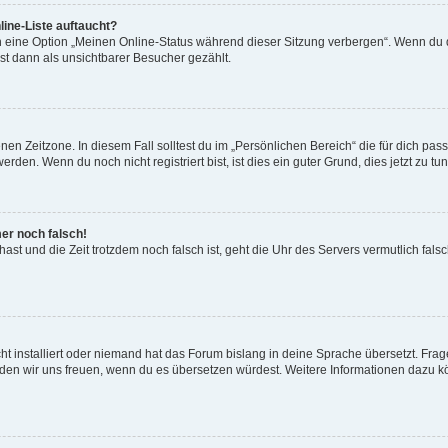
ine-Liste auftaucht?
n eine Option „Meinen Online-Status während dieser Sitzung verbergen“. Wenn du d
st dann als unsichtbarer Besucher gezählt.
en Zeitzone. In diesem Fall solltest du im „Persönlichen Bereich“ die für dich passe
den. Wenn du noch nicht registriert bist, ist dies ein guter Grund, dies jetzt zu tun
mer noch falsch!
t hast und die Zeit trotzdem noch falsch ist, geht die Uhr des Servers vermutlich fal
t installiert oder niemand hat das Forum bislang in deine Sprache übersetzt. Frag
, würden wir uns freuen, wenn du es übersetzen würdest. Weitere Informationen dazu