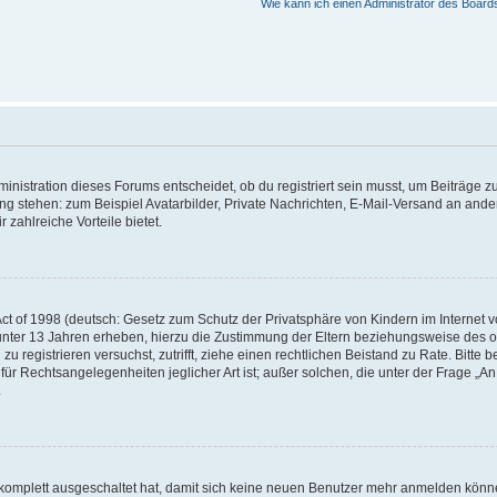
Wie kann ich einen Administrator des Board
istration dieses Forums entscheidet, ob du registriert sein musst, um Beiträge zu s
ung stehen: zum Beispiel Avatarbilder, Private Nachrichten, E-Mail-Versand an ander
 zahlreiche Vorteile bietet.
t of 1998 (deutsch: Gesetz zum Schutz der Privatsphäre von Kindern im Internet vo
unter 13 Jahren erheben, hierzu die Zustimmung der Eltern beziehungsweise des o
h zu registrieren versuchst, zutrifft, ziehe einen rechtlichen Beistand zu Rate. Bit
für Rechtsangelegenheiten jeglicher Art ist; außer solchen, die unter der Frage „
.
g komplett ausgeschaltet hat, damit sich keine neuen Benutzer mehr anmelden könn