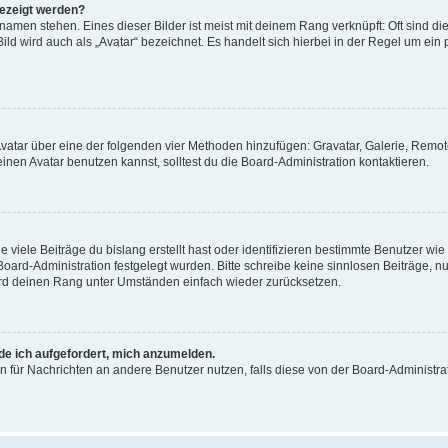
gezeigt werden?
amen stehen. Eines dieser Bilder ist meist mit deinem Rang verknüpft: Oft sind di
ld wird auch als „Avatar“ bezeichnet. Es handelt sich hierbei in der Regel um ein
 Avatar über eine der folgenden vier Methoden hinzufügen: Gravatar, Galerie, Rem
en Avatar benutzen kannst, solltest du die Board-Administration kontaktieren.
viele Beiträge du bislang erstellt hast oder identifizieren bestimmte Benutzer w
 Board-Administration festgelegt wurden. Bitte schreibe keine sinnlosen Beiträge
wird deinen Rang unter Umständen einfach wieder zurücksetzen.
rde ich aufgefordert, mich anzumelden.
ion für Nachrichten an andere Benutzer nutzen, falls diese von der Board-Administ