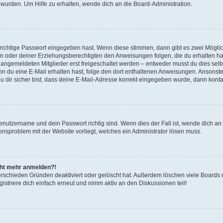
 wurden. Um Hilfe zu erhalten, wende dich an die Board-Administration.
 richtige Passwort eingegeben hast. Wenn diese stimmen, dann gibt es zwei Mögl
tern oder deiner Erziehungsberechtigten den Anweisungen folgen, die du erhalten ha
u angemeldeten Mitglieder erst freigeschaltet werden – entweder musst du dies selbs
. Wenn du eine E-Mail erhalten hast, folge den dort enthaltenen Anweisungen. Ansons
 dir sicher bist, dass deine E-Mail-Adresse korrekt eingegeben wurde, dann kontak
Benutzername und dein Passwort richtig sind. Wenn dies der Fall ist, wende dich a
ionsproblem mit der Website vorliegt, welches ein Administrator lösen muss.
icht mehr anmelden?!
erschieden Gründen deaktiviert oder gelöscht hat. Außerdem löschen viele Boards r
triere dich einfach erneut und nimm aktiv an den Diskussionen teil!