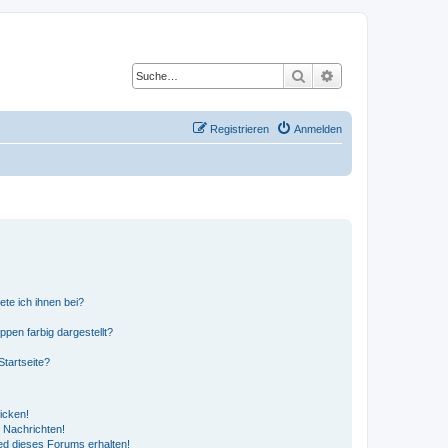
Suche
Erweiterte Suche
Registrieren
Anmelden
ete ich ihnen bei?
en farbig dargestellt?
tartseite?
icken!
 Nachrichten!
ed dieses Forums erhalten!