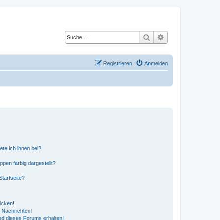
Suche
Erweiterte Suche
Registrieren
Anmelden
ete ich ihnen bei?
en farbig dargestellt?
tartseite?
icken!
 Nachrichten!
ed dieses Forums erhalten!