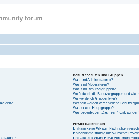
mmunity forum
Benutzer-Stufen und Gruppen
Was sind Administratoren?
Was sind Moderatoren?
Was sind Benutzergruppen?
Wo finde ich die Benutzergruppen und wie tr
Wie werde ich Gruppenleiter?
anmelden?!
Weshalb werden verschiedene Benutzergrupp
Was ist eine Hauptgruppe?
Was bedeutet der „Das Team“-Link auf der S
Private Nachrichten
Ich kann keine Privaten Nachrichten versch
Ich bekomme ständig unerwünschte Private
auftaucht?
Ich habe eine Spam-E-Mail von einem Mitgli