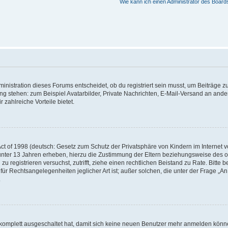
Wie kann ich einen Administrator des Board
istration dieses Forums entscheidet, ob du registriert sein musst, um Beiträge zu s
ung stehen: zum Beispiel Avatarbilder, Private Nachrichten, E-Mail-Versand an ander
 zahlreiche Vorteile bietet.
t of 1998 (deutsch: Gesetz zum Schutz der Privatsphäre von Kindern im Internet vo
unter 13 Jahren erheben, hierzu die Zustimmung der Eltern beziehungsweise des o
h zu registrieren versuchst, zutrifft, ziehe einen rechtlichen Beistand zu Rate. Bit
für Rechtsangelegenheiten jeglicher Art ist; außer solchen, die unter der Frage „
.
g komplett ausgeschaltet hat, damit sich keine neuen Benutzer mehr anmelden könn