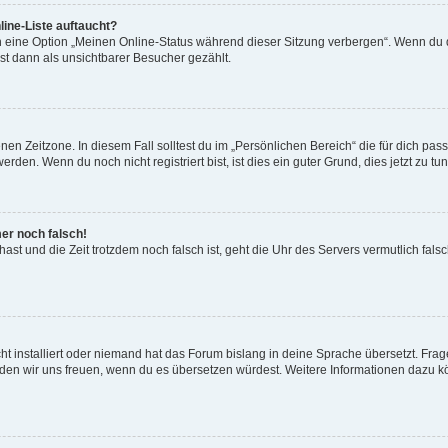
ine-Liste auftaucht?
n eine Option „Meinen Online-Status während dieser Sitzung verbergen“. Wenn du d
st dann als unsichtbarer Besucher gezählt.
en Zeitzone. In diesem Fall solltest du im „Persönlichen Bereich“ die für dich passe
den. Wenn du noch nicht registriert bist, ist dies ein guter Grund, dies jetzt zu tun
mer noch falsch!
t hast und die Zeit trotzdem noch falsch ist, geht die Uhr des Servers vermutlich fal
t installiert oder niemand hat das Forum bislang in deine Sprache übersetzt. Frag
, würden wir uns freuen, wenn du es übersetzen würdest. Weitere Informationen dazu