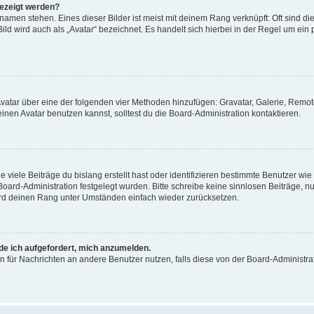
gezeigt werden?
amen stehen. Eines dieser Bilder ist meist mit deinem Rang verknüpft: Oft sind di
ld wird auch als „Avatar“ bezeichnet. Es handelt sich hierbei in der Regel um ein
 Avatar über eine der folgenden vier Methoden hinzufügen: Gravatar, Galerie, Rem
en Avatar benutzen kannst, solltest du die Board-Administration kontaktieren.
viele Beiträge du bislang erstellt hast oder identifizieren bestimmte Benutzer w
 Board-Administration festgelegt wurden. Bitte schreibe keine sinnlosen Beiträge
wird deinen Rang unter Umständen einfach wieder zurücksetzen.
rde ich aufgefordert, mich anzumelden.
ion für Nachrichten an andere Benutzer nutzen, falls diese von der Board-Administ