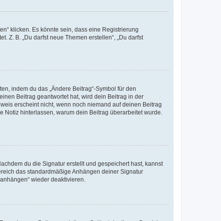
n“ klicken. Es könnte sein, dass eine Registrierung
t. Z. B. „Du darfst neue Themen erstellen“, „Du darfst
iten, indem du das „Ändere Beitrag“-Symbol für den
inen Beitrag geantwortet hat, wird dein Beitrag in der
nweis erscheint nicht, wenn noch niemand auf deinen Beitrag
ne Notiz hinterlassen, warum dein Beitrag überarbeitet wurde.
chdem du die Signatur erstellt und gespeichert hast, kannst
Bereich das standardmäßige Anhängen deiner Signatur
r anhängen“ wieder deaktivieren.