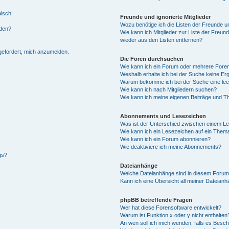
alsch!
Freunde und ignorierte Mitglieder
Wozu benötige ich die Listen der Freunde un
rden?
Wie kann ich Mitglieder zur Liste der Freund
wieder aus den Listen entfernen?
fgefordert, mich anzumelden.
Die Foren durchsuchen
Wie kann ich ein Forum oder mehrere For
Weshalb erhalte ich bei der Suche keine Er
Warum bekomme ich bei der Suche eine lee
Wie kann ich nach Mitgliedern suchen?
Wie kann ich meine eigenen Beiträge und T
Abonnements und Lesezeichen
Was ist der Unterschied zwischen einem L
Wie kann ich ein Lesezeichen auf ein Them
Wie kann ich ein Forum abonnieren?
Wie deaktiviere ich meine Abonnements?
gs?
Dateianhänge
Welche Dateianhänge sind in diesem Forum
Kann ich eine Übersicht all meiner Dateian
phpBB betreffende Fragen
Wer hat diese Forensoftware entwickelt?
Warum ist Funktion x oder y nicht enthalten
An wen soll ich mich wenden, falls es Besc