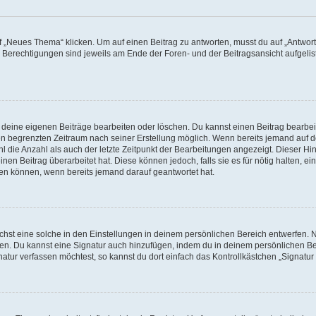
„Neues Thema“ klicken. Um auf einen Beitrag zu antworten, musst du auf „Antworte
e Berechtigungen sind jeweils am Ende der Foren- und der Beitragsansicht aufgeliste
r deine eigenen Beiträge bearbeiten oder löschen. Du kannst einen Beitrag bearbe
inen begrenzten Zeitraum nach seiner Erstellung möglich. Wenn bereits jemand auf de
 die Anzahl als auch der letzte Zeitpunkt der Bearbeitungen angezeigt. Dieser Hi
en Beitrag überarbeitet hat. Diese können jedoch, falls sie es für nötig halten, ei
hen können, wenn bereits jemand darauf geantwortet hat.
st eine solche in den Einstellungen in deinem persönlichen Bereich entwerfen. Na
eren. Du kannst eine Signatur auch hinzufügen, indem du in deinem persönlichen 
atur verfassen möchtest, so kannst du dort einfach das Kontrollkästchen „Signatu