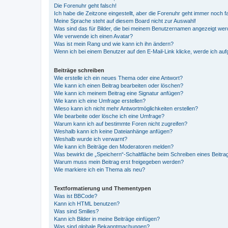
Die Forenuhr geht falsch!
Ich habe die Zeitzone eingestellt, aber die Forenuhr geht immer noch f
Meine Sprache steht auf diesem Board nicht zur Auswahl!
Was sind das für Bilder, die bei meinem Benutzernamen angezeigt we
Wie verwende ich einen Avatar?
Was ist mein Rang und wie kann ich ihn ändern?
Wenn ich bei einem Benutzer auf den E-Mail-Link klicke, werde ich au
Beiträge schreiben
Wie erstelle ich ein neues Thema oder eine Antwort?
Wie kann ich einen Beitrag bearbeiten oder löschen?
Wie kann ich meinem Beitrag eine Signatur anfügen?
Wie kann ich eine Umfrage erstellen?
Wieso kann ich nicht mehr Antwortmöglichkeiten erstellen?
Wie bearbeite oder lösche ich eine Umfrage?
Warum kann ich auf bestimmte Foren nicht zugreifen?
Weshalb kann ich keine Dateianhänge anfügen?
Weshalb wurde ich verwarnt?
Wie kann ich Beiträge den Moderatoren melden?
Was bewirkt die „Speichern“-Schaltfläche beim Schreiben eines Beitra
Warum muss mein Beitrag erst freigegeben werden?
Wie markiere ich ein Thema als neu?
Textformatierung und Thementypen
Was ist BBCode?
Kann ich HTML benutzen?
Was sind Smilies?
Kann ich Bilder in meine Beiträge einfügen?
Was sind globale Bekanntmachungen?