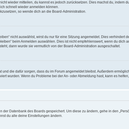
 nicht wieder mitteilen, du kannst es jedoch zurücksetzen. Dies machst du, indem 
 dich schnell wieder anmelden können.
ückzusetzen, so wende dich an die Board-Administration.
en“ nicht auswählst, wirst du nur für eine Sitzung angemeldet. Dies verhindert 
leiben“ beim Anmelden auswählen. Dies ist nicht empfehlenswert, wenn du dich an
 steht, dann wurde sie vermutlich von der Board-Administration ausgeschaltet.
 hat und die dafür sorgen, dass du im Forum angemeldet bleibst. Außerdem ermögli
tiviert wurden. Wenn du Probleme bei der An- oder Abmeldung hast, kann es helfen
n in der Datenbank des Boards gespeichert. Um diese zu ändern, gehe in den „Persö
nst du alle deine Einstellungen ändern.