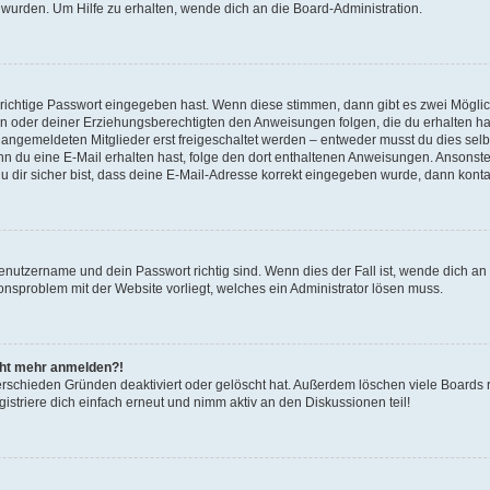
 wurden. Um Hilfe zu erhalten, wende dich an die Board-Administration.
 richtige Passwort eingegeben hast. Wenn diese stimmen, dann gibt es zwei Mögl
tern oder deiner Erziehungsberechtigten den Anweisungen folgen, die du erhalten ha
u angemeldeten Mitglieder erst freigeschaltet werden – entweder musst du dies selbs
. Wenn du eine E-Mail erhalten hast, folge den dort enthaltenen Anweisungen. Ansons
 dir sicher bist, dass deine E-Mail-Adresse korrekt eingegeben wurde, dann kontak
Benutzername und dein Passwort richtig sind. Wenn dies der Fall ist, wende dich a
ionsproblem mit der Website vorliegt, welches ein Administrator lösen muss.
icht mehr anmelden?!
erschieden Gründen deaktiviert oder gelöscht hat. Außerdem löschen viele Boards r
triere dich einfach erneut und nimm aktiv an den Diskussionen teil!